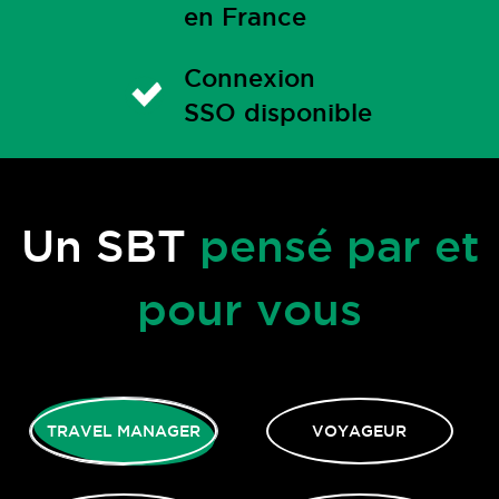
en France
Connexion
SSO disponible
Un SBT
pensé par et
pour vous
TRAVEL MANAGER
VOYAGEUR