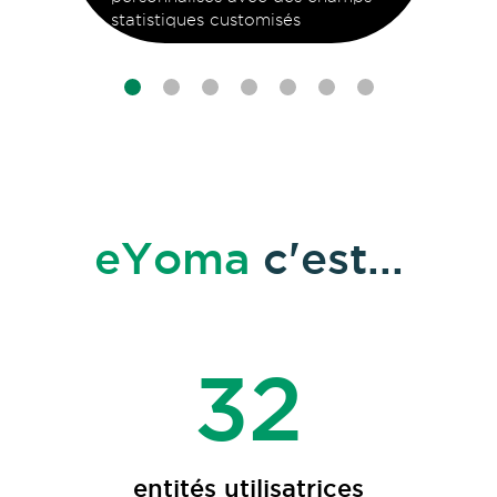
retour
statistiques customisés
eYoma
c'est...
71
entités utilisatrices