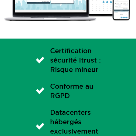
Certification
sécurité Itrust :
Risque mineur
Conforme au
RGPD
Datacenters
hébergés
exclusivement