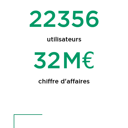
62000
utilisateurs
71
M
€
chiffre d'affaires