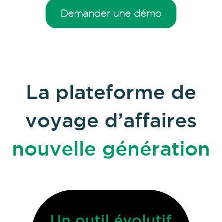
Demander une démo
La plateforme de
voyage d’affaires
nouvelle génération
Des interfaces plus
Une centralisation
Un outil évolutif
C’est aussi une
Un outil B to B
Une approche
Une offre